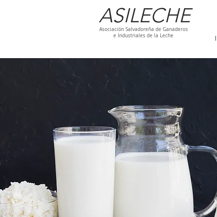
ASILECHE
Asociación Salvadoreña de Ganaderos
e Industriales de la Leche